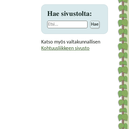
Hae sivustolta:
Hae
Katso myös valtakunnallisen
Kohtuusliikkeen sivusto