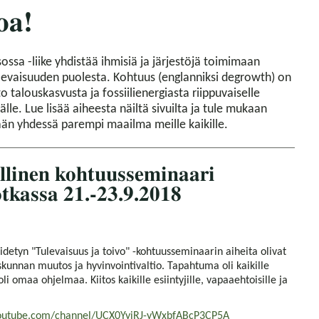
oa!
sa -liike yhdistää ihmisiä ja järjestöjä toimimaan
evaisuuden puolesta. Kohtuus (englanniksi degrowth) on
o talouskasvusta ja fossiilienergiasta riippuvaiselle
älle. Lue lisää aiheesta näiltä sivuilta ja tule mukaan
n yhdessä parempi maailma meille kaikille.
llinen kohtuusseminaari
otkassa 21.-23.9.2018
idetyn "Tulevaisuus ja toivo" -kohtuusseminaarin aiheita olivat
kunnan muutos ja hyvinvointivaltio. Tapahtuma oli kaikille
oli omaa ohjelmaa. Kiitos kaikille esiintyjille, vapaaehtoisille ja
youtube.com/channel/UCX0YyiRJ-yWxbfABcP3CP5A