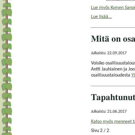
Lue myös Kymen Sanom
Lue lisää...
Mitä on osa
Julkaistu: 22.09.2017
Voisiko osallisuustal
Antti Jauhiainen ja J
osallisuustaloudesta
Y
Tapahtunut
Julkaistu: 21.06.2017
Katso myös menneet t
Sivu 2 / 2