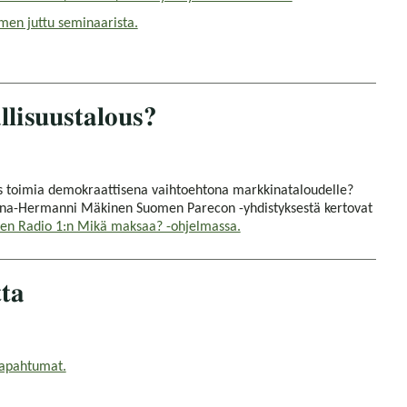
en juttu seminaarista.
llisuustalous?
ous toimia demokraattisena vaihtoehtona markkinataloudelle?
oona-Hermanni Mäkinen Suomen Parecon -yhdistyksestä kertovat
len Radio 1:n Mikä maksaa? -ohjelmassa.
ta
apahtumat.