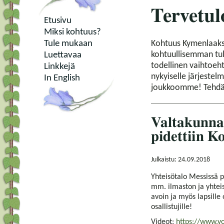
Tervetul
Etusivu
Miksi kohtuus?
Tule mukaan
Kohtuus Kymenlaaksos
kohtuullisemman tul
Luettavaa
todellinen vaihtoeht
Linkkejä
nykyiselle järjestelm
In English
joukkoomme! Tehdää
Valtakunna
pidettiin K
Julkaistu: 24.09.2018
Yhteisötalo Messissä p
mm. ilmaston ja yhteis
avoin ja myös lapsille 
osallistujille!
Videot:
https://www.