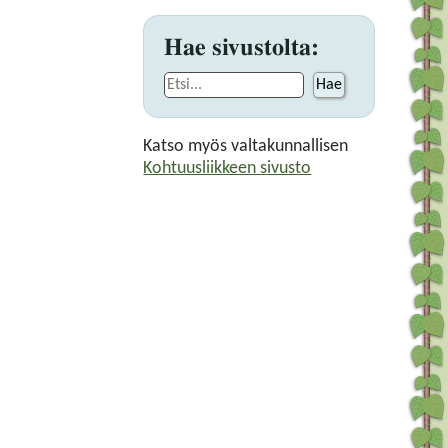
Hae sivustolta:
Hae
Katso myös valtakunnallisen
Kohtuusliikkeen sivusto