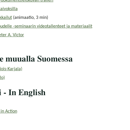
dokumenttielokuvan traileri
aivoksilla
kkailut
(animaatio, 3 min)
udelle -seminaarin videotallenteet ja materiaalit
ter A. Victor
ke muualla Suomessa
ois-Karjala)
lo)
 - In English
in Action