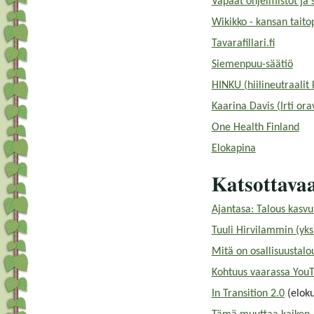
Vapaat ohjelmistot ja s
Wikikko - kansan taito
Tavarafillari.fi
Siemenpuu-säätiö
HINKU (hiilineutraalit
Kaarina Davis (Irti ora
One Health Finland
Elokapina
Katsottavaa
Ajantasa: Talous kasvun
Tuuli Hirvilammin (yksi
Mitä on osallisuustalo
Kohtuus vaarassa You
In Transition 2.0
(eloku