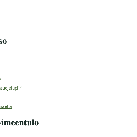
so
a
uojelupiiri
mäellä
oimeentulo