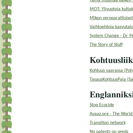
Tämä muuttaa kaiken -
MOT: Ylivuotoja kultak
Mikon veroparatiisisei
Vaihtoehtoja kasvutalo
System Change - Dr. Pe
The Story of Stuff
Kohtuuslii
Kohtuus vaarassa (Pohj
TasausKohtuusPaja (Sa
Englanniksi
Stop Ecocide
Avaaz.org - The World 
Transition network
No patents on seeds