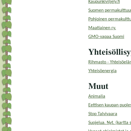
Kaupunkiviljely.fi
Suomen permakulttuur
Pohjoinen permakulttu
Maatiainen ry.
GMO-vapaa Suomi
Yhteisöllis
Rihmasto - Yhteisöelä
Yhteisöenergia
Muut
Animalia
Eettisen kaupan puoles
Stop Talvivaara
Suojelua. Nyt. (kartta 