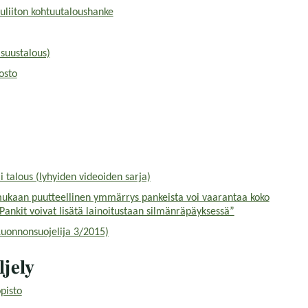
liiton kohtuutaloushanke
isuustalous)
osto
i talous (lyhyiden videoiden sarja)
mukaan puutteellinen ymmärrys pankeista voi vaarantaa koko
“Pankit voivat lisätä lainoitustaan silmänräpäyksessä”
(Luonnonsuojelija 3/2015)
ljely
pisto