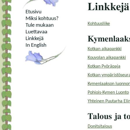
Linkkejä
Etusivu
Miksi kohtuus?
Kohtuusliike
Tule mukaan
Luettavaa
Kymenlaak
Linkkejä
In English
Kotkan aikapankki
Kouvolan aikapankki
Kotkan Pyöräpaja
Kotkan ympäristöseur
Kymenlaakson luonnons
Pohjois-Kymen Luonto
Yhteinen Puutarha Eli
Talous ja t
Donitsitalous