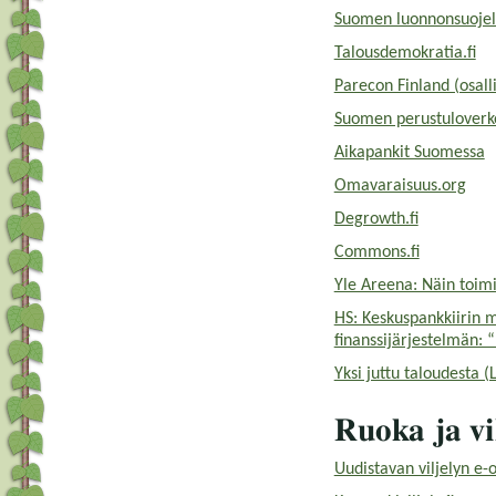
Suomen luonnonsuojelu
Talousdemokratia.fi
Parecon Finland (osall
Suomen perustuloverk
Aikapankit Suomessa
Omavaraisuus.org
Degrowth.fi
Commons.fi
Yle Areena: Näin toimi
HS: Keskuspankkiirin 
finanssijärjestelmän: 
Yksi juttu taloudesta 
Ruoka ja vi
Uudistavan viljelyn e-o