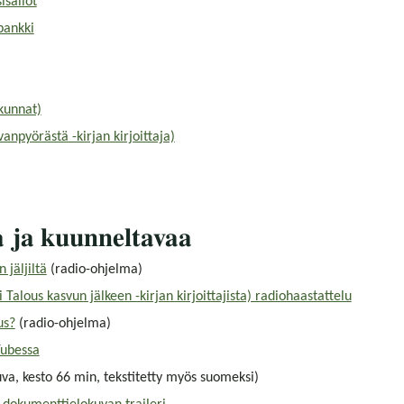
isällöt
pankki
 kunnat)
vanpyörästä -kirjan kirjoittaja)
 ja kuunneltavaa
 jäljiltä
(radio-ohjelma)
 Talous kasvun jälkeen -kirjan kirjoittajista) radiohaastattelu
us?
(radio-ohjelma)
Tubessa
va, kesto 66 min, tekstitetty myös suomeksi)