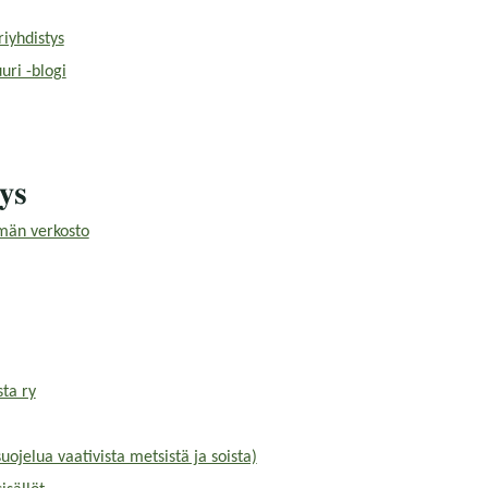
iyhdistys
uri -blogi
yys
män verkosto
ta ry
suojelua vaativista metsistä ja soista)