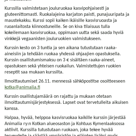
Kurssilla valmistetaan jouluruokaa kasvipohjaisesti ja
gluteenittomasti. Ruokalajeina karjaton paisti, punajuuripata ja
maustekakku. Kurssi sopii kaiken ikäisille kasvisruoasta ja
ruoanlaitosta kiinnostuneille. Se on kiva tilaisuus tulla
kokeilemaan kasvisruokaa, oppimaan uutta sekä saada hyviä
vinkkejä vegaanisten jouluruokien valmistukseen.
Kurssin kesto on 3 tuntia ja sen aikana tutustutaan raaka-
aineisiin ja tehdään ruokaa yhdessä ohjaajien opastuksella.
Kurssin osallistumismaksu on 3 € sisältäen raaka-aineet,
opastuksen sekä yhteisen ruokailun. Valmistettujen ruokien
reseptit saa mukaan kurssilta.
Ilmoittautumiset 26.11. mennessä sähköpostitse osoitteeseen
kotka@animalia.fi
Kurssin osallistujamäärä on rajattu ja mukaan otetaan
ilmoittautumisjärjestyksessä. Lapset ovat tervetulleita aikuisen
kanssa.
Halpaa, hyvää, helppoa kasvisruokaa kaikille kurssin järjestää
Animalia ry:n Kotkan alueosaston ja Kohtuus Kymenlaaksossa
aktiivit. Kurssilla tutustutaan ruokaan, joka tekee hyvää