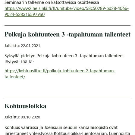
Seminaarin tallenne on katsottavissa osoitteessa
https://www2.helsinki.fi/fi/unitube/video/58c50289-bd28-4066-
9024-5383165979a0
Polkuja kohtuuteen 3 -tapahtuman tallenteet
Julkaistu: 22.01.2021
Syksyllä pidetyn Polkuja kohtuuteen 3 -tapahtuman tallenteet
löytyvät täältä:
https://kohtuusliike.fi/polkuja-kohtuuteen-3-tapahtuman-
tallenteet/
Kohtuusloikka
Julkaistu: 03.10.2020
Kohtuus vaarassa ja Joensuun seudun kansalaisopisto ovat
järjestäneet yhteistyössä Kohtuusloikka-luentosarjan. Luennoista