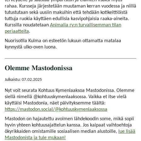
terveydelle ja säästää ympäristön ja eläinten lisäksi myös
rahaa. Kursseja järjestetään muutaman kerran vuodessa ja niillä
tutustutaan sekä uusiin makuihin että tehdään kotikeittiöistä
tuttuja ruokia käyttäen edullisia kasvipohjaisia raaka-aineita.
Kurssilla noudatetaan
Animalia ry:n turvallisemman tilan
periaatteita
.
Nuorisotila Kulma on esteetön lukuun ottamatta matalaa
kynnystä ulko-oven luona.
Olemme Mastodonissa
Julkaistu: 07.02.2025
Nyt voit seurata Kohtuus Kymenlaaksoa Mastodonissa. Olemme
siellä nimellä @kohtuuskymenlaaksossa. Vaikka et itse vielä
käyttäisi Mastodonia, näet päivityksemme täältä:
https://mastodon.social/@kohtuuskymenlaaksossa
Mastodon on hajautettu avoimen lähdekoodin some, mikä sopii
hyvin yhteen kohtuusajattelun kanssa. Jos kaipaat vaihtoehtoja
ökyrikkaiden omistamille sosiaalisen median alustoille,
lue lisää
Mastodonista ja tule mukaan!