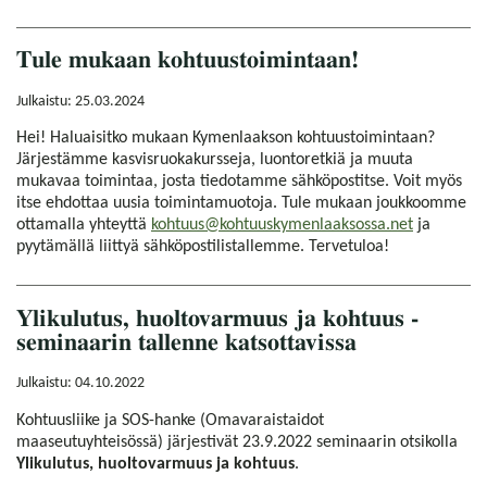
Tule mukaan kohtuustoimintaan!
Julkaistu: 25.03.2024
Hei! Haluaisitko mukaan Kymenlaakson kohtuustoimintaan?
Järjestämme kasvisruokakursseja, luontoretkiä ja muuta
mukavaa toimintaa, josta tiedotamme sähköpostitse. Voit myös
itse ehdottaa uusia toimintamuotoja. Tule mukaan joukkoomme
ottamalla yhteyttä
kohtuus@kohtuuskymenlaaksossa.net
ja
pyytämällä liittyä sähköpostilistallemme. Tervetuloa!
Ylikulutus, huoltovarmuus ja kohtuus -
seminaarin tallenne katsottavissa
Julkaistu: 04.10.2022
Kohtuusliike ja SOS-hanke (Omavaraistaidot
maaseutuyhteisössä) järjestivät 23.9.2022 seminaarin otsikolla
Ylikulutus, huoltovarmuus ja kohtuus
.