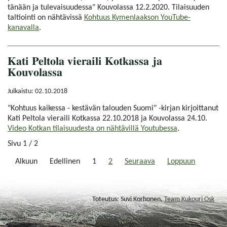
tänään ja tulevaisuudessa" Kouvolassa 12.2.2020. Tilaisuuden
taltiointi on nähtävissä
Kohtuus Kymenlaakson YouTube-
kanavalla
.
Kati Peltola vieraili Kotkassa ja
Kouvolassa
Julkaistu: 02.10.2018
"Kohtuus kaikessa - kestävän talouden Suomi" -kirjan kirjoittanut
Kati Peltola vieraili Kotkassa 22.10.2018 ja Kouvolassa 24.10.
Video Kotkan tilaisuudesta on nähtävillä Youtubessa
.
Sivu 1 / 2
Alkuun
Edellinen
1
2
Seuraava
Loppuun
Toteutus: Suvi Korhonen,
Team Kukouri Osk